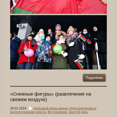
Подробнее
«Снежные фигуры» (развлечение на
свежем воздухе)
26.01.2019
Здоровый образ жизни
,
Идеологическая и
воспитательная работа
,
Фотогалерея
,
Шестой день